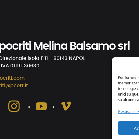
 Ipocriti Melina Balsamo srl
Direzionale isola F 11 - 80143 NAPOLI
. IVA 01191130630
Per fornire 
ocriti.com
memorizzare 
riti@pcert.it
tecnologie 
unici su que
su alcune ca
⋅
⋅
⋅
Gestisci serv
Ac