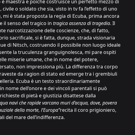
sto è maestra e poiché costruisce un perfetto mezzo di
vile o soldato che sia, visto in tv fa l’effetto di uno
, mi è stata proposta la regia di Ecuba, prima ancora
e il senso del tragico in
tragica assenza di tragedia
. Il
nte narcotizzazione delle coscienze, che, di fatto,
io sacrificale, si è fatta, dunque, strada visionaria
gue di Nitsch, costruendo il possibile non luogo ideale
sente la truculenza granguignolesca, mi pare ospiti
elle miserie umane, che in nome del potere,
ersato, non impressiona più. La differenza tra corpo
 traveste da ragion di stato ed emerge tra i grembiuli
celleria. Ecuba è un testo straordinariamente
in nome dell’onore e dei vincoli parentali si può
chieste di pietà e giustizia disattese dalla
acqua navi che rapide varcano muri d’acqua, dove, povera
uziale della morte, l’Europa”
recita il coro prigioniero,
li del mare dell’indifferenza.