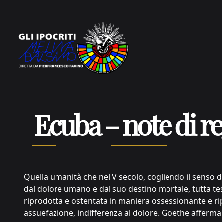
Vai al contenuto
Ecuba – note di re
Quella umanità che nel V secolo, cogliendo il senso d
dal dolore umano e dal suo destino mortale, tutta tes
riprodotta e ostentata in maniera ossessionante e ri
assuefazione, indifferenza al dolore. Goethe afferm