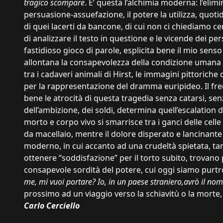
tragico scompare
. E’ questa l’alchimia moderna: l’eli
persuasione-assuefazione, il potere la utilizza, quotid
di quei lacerti da bancone, di cui non ci chiediamo c
di analizzare il testo in questione e le vicende dei pe
fastidioso gioco di parole, esplicita bene il mio senso
allontana la consapevolezza della condizione umana e n
tra i cadaveri animali di Hirst, le immagini pittorich
per la rappresentazione del dramma euripideo. Il fre
bene le atrocità di questa tragedia senza catarsi, s
dell’ambizione, dei soldi, determina quell’escalatio
morto e corpo vivo si smarrisce tra i ganci delle cell
da macellaio, mentre il dolore disperato e lancinante
moderno, in cui accanto ad una crudeltà spietata, tant
ottenere “soddisfazione” per il torto subito, trovano 
consapevole sordità del potere, cui oggi siamo purtr
me, mi vuoi portare? Io, in un paese straniero,avrò il nom
prossimo ad un viaggio verso la schiavitù o la morte, 
Carlo Cerciello