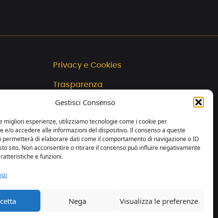
Privacy e Cookies
Trasparenza
Gestisci Consenso
web by essedicom
le migliori esperienze, utilizziamo tecnologie come i cookie per
e/o accedere alle informazioni del dispositivo. Il consenso a queste
ci permetterà di elaborare dati come il comportamento di navigazione o ID
sto sito. Non acconsentire o ritirare il consenso può influire negativamente
ratteristiche e funzioni.
izi
cetta
Nega
Visualizza le preferenze