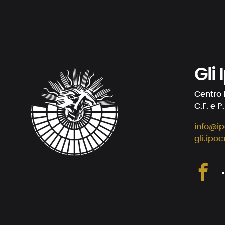
Gli
Centro 
C.F. e P
info@ip
gli.ipoc