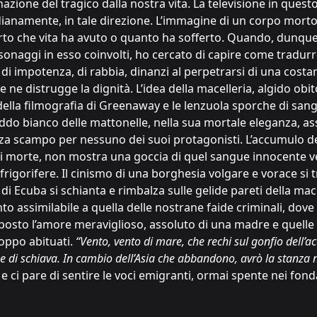
minazione del tragico dalla nostra vita. La televisione in que
ianamente, in tale direzione. L’immagine di un corpo morto, ci
erto che vita ha avuto o quanto ha sofferto. Quando, dunque
rsonaggi in esso coinvolti, ho cercato di capire come tradurr
 di impotenza, di rabbia, dinanzi al perpetrarsi di una costa
e distrugge la dignità. L’idea della macelleria, algido obitor
e della filmografia di Greenaway e le lenzuola sporche di san
ddo bianco delle mattonelle, nella sua mortale eleganza, as
enza scampo per nessuno dei suoi protagonisti. L’accumulo d
n di morte, non mostra una goccia di quel sangue innocente v
e frigorifere. Il cinismo di una borghesia volgare e vorace si
 di Ecuba si schianta e rimbalza sulle gelide pareti della ma
o assimilabile a quella delle nostrane faide criminali, dove 
posto l’amore meraviglioso, assoluto di una madre e quelle ri
oppo abituati.
“Vento, vento di mare, che rechi sul gonfio dell’
e di schiava. In cambio dell’Asia che abbandono, avrò la stanza n
e ci pare di sentire le voci emigranti, ormai spente nei fonda