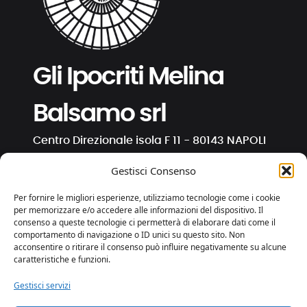
Gli Ipocriti Melina
Balsamo srl
Centro Direzionale isola F 11 - 80143 NAPOLI
C.F. e P. IVA 01191130630
Gestisci Consenso
info@ipocriti.com
Per fornire le migliori esperienze, utilizziamo tecnologie come i cookie
gli.ipocriti@pcert.it
per memorizzare e/o accedere alle informazioni del dispositivo. Il
consenso a queste tecnologie ci permetterà di elaborare dati come il
comportamento di navigazione o ID unici su questo sito. Non
⋅
⋅
⋅
acconsentire o ritirare il consenso può influire negativamente su alcune
caratteristiche e funzioni.
Gestisci servizi
Privacy e Cookies