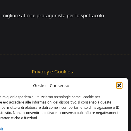
e migliore attrice protagonista per lo spettacolo
Privacy e Cookies
Trasparenza
Gestisci Consenso
web by essedicom
le migliori esperienze, utilizziamo tecnologie come i cookie per
e/o accedere alle informazioni del dispositivo. Il consenso a queste
ci permetterà di elaborare dati come il comportamento di navigazione o ID
sto sito. Non acconsentire o ritirare il consenso può influire negativamente
ratteristiche e funzioni.
izi