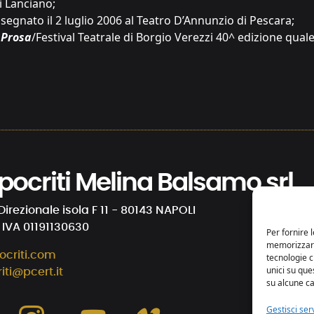
i Lanciano;
egnato il 2 luglio 2006 al Teatro D’Annunzio di Pescara;
 Prosa
/Festival Teatrale di Borgio Verezzi 40^ edizione qual
 Ipocriti Melina Balsamo srl
Direzionale isola F 11 - 80143 NAPOLI
. IVA 01191130630
Per fornire 
memorizzare 
ocriti.com
tecnologie 
unici su que
riti@pcert.it
su alcune ca
Gestisci serv