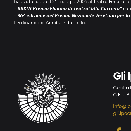
ha avuto luogo il 21 maggio 2006 al Teatro Fenaroli d
–
XXXIII Premio Flaiano di Teatro “alla Carriera”
cons
–
36^ edizione del Premio Nazionale Veretium per la
Ferdinando di Annibale Ruccello.
Gli
Centro 
C.F. e P
info@ip
gli.ipoc