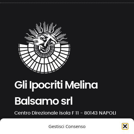
Gli Ipocriti Melina
Balsamo srl
Centro Direzionale isola F 11 - 80143 NAPOLI
C.F. e P. IVA 01191130630
Gestisci Consenso
info@ipocriti.com