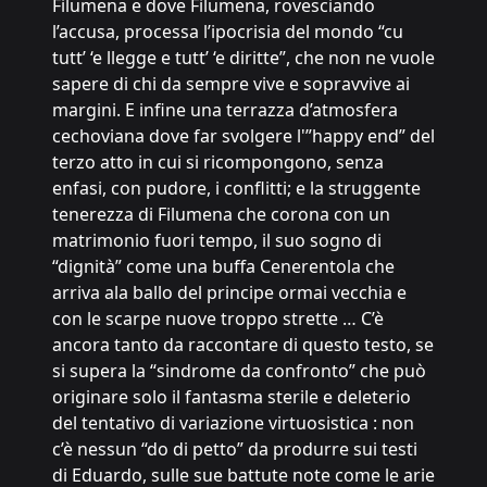
Filumena e dove Filumena, rovesciando
l’accusa, processa l’ipocrisia del mondo “cu
tutt’ ‘e llegge e tutt’ ‘e diritte”, che non ne vuole
sapere di chi da sempre vive e sopravvive ai
margini. E infine una terrazza d’atmosfera
cechoviana dove far svolgere l'”happy end” del
terzo atto in cui si ricompongono, senza
enfasi, con pudore, i conflitti; e la struggente
tenerezza di Filumena che corona con un
matrimonio fuori tempo, il suo sogno di
“dignità” come una buffa Cenerentola che
arriva ala ballo del principe ormai vecchia e
con le scarpe nuove troppo strette … C’è
ancora tanto da raccontare di questo testo, se
si supera la “sindrome da confronto” che può
originare solo il fantasma sterile e deleterio
del tentativo di variazione virtuosistica : non
c’è nessun “do di petto” da produrre sui testi
di Eduardo, sulle sue battute note come le arie