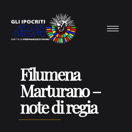
Vai al contenuto
Filumena
Marturano –
note di regia