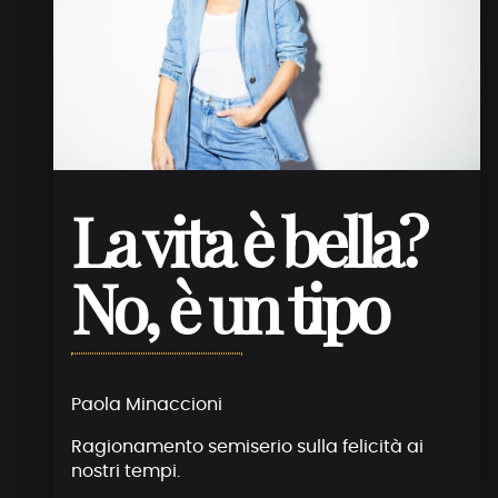
La vita è bella?
No, è un tipo
Paola Minaccioni
Ragionamento semiserio sulla felicità ai
nostri tempi.