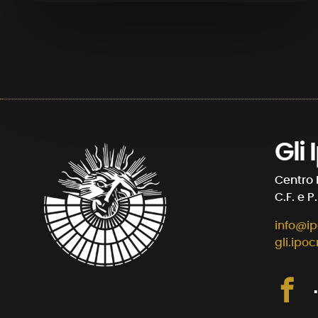
Gli
Centro 
C.F. e P
info@ip
gli.ipoc