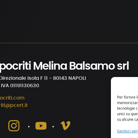
 Ipocriti Melina Balsamo srl
Direzionale isola F 11 - 80143 NAPOLI
. IVA 01191130630
Per fornire 
ocriti.com
memorizzare 
riti@pcert.it
tecnologie 
unici su que
su alcune ca
⋅
⋅
⋅
Gestisci serv