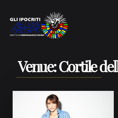
Vai al contenuto
Venue:
Cortile del