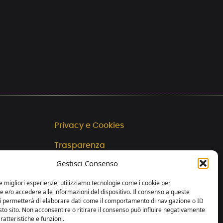
Privacy e Cookies
Trasparenza
Gestisci Consenso
web by essedicom
le migliori esperienze, utilizziamo tecnologie come i cookie per
e/o accedere alle informazioni del dispositivo. Il consenso a queste
ci permetterà di elaborare dati come il comportamento di navigazione o ID
sto sito. Non acconsentire o ritirare il consenso può influire negativamente
ratteristiche e funzioni.