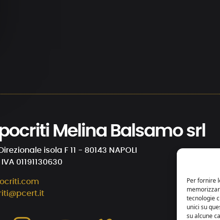
 Ipocriti Melina Balsamo srl
Direzionale isola F 11 - 80143 NAPOLI
. IVA 01191130630
Per fornire 
ocriti.com
memorizzare 
riti@pcert.it
tecnologie 
unici su que
su alcune ca