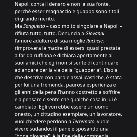
Napoli conta il denaro e non la sua fonte,
perché esser magnaccio e guappo sono titoli
di grande merito.
Ma
Sanguetta
– caso molto singolare a Napoli –
rifiuta tutto, tutto. Denuncia a
Giovanni
l’amore adultero di sua moglie
Rachele
;
rimprovera la madre di essersi quasi prestata
a far da ruffiana e dichiara apertamente ai
suoi amici che egli non si sente di continuare
ad andare per la via della “guapperia”. L’isola,
che descrive con parole assai icastiche, è stata
per lui una tremenda, paurosa esperienza e
gli anni della pena l’hanno costretto a soffrire
e a pensare e sente che qualche cosa in lui è
cambiato. Egli vorrebbe essere un uomo
onesto, un cittadino esemplare, un lavoratore,
vuol chiedere perdono a
Terremoto
, vuole
vivere sudandosi il pane e sposando una
“bona giovane”. Alla fine della commedia