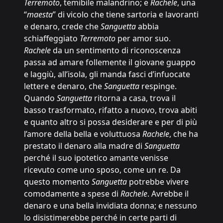
Terremoto
, temibile malandrino; e
Rachele
, una
“
maesta
” di vicolo che tiene sartoria e lavoranti
e denaro, crede che
Sanguetta
abbia
schiaffeggiato
Terremoto
per amor suo.
Rachele
da un sentimento di riconoscenza
passa ad amare follemente il giovane guappo
e laggiù, all’isola, gli manda fasci d’infuocate
lettere e denaro, che
Sanguetta
respinge.
Quando
Sanguetta
ritorna a casa, trova il
basso trasformato, rifatto a nuovo, trova abiti
e quanto altro si possa desiderare e per di più
l’amore della bella e voluttuosa
Rachele
, che ha
prestato il denaro alla madre di
Sanguetta
perché il suo ipotetico amante venisse
ricevuto come uno sposo, come un re. Da
questo momento
Sanguetta
potrebbe vivere
comodamente a spese di
Rachele
. Avrebbe il
denaro e una bella invidiata donna; e nessuno
lo disistimerebbe perché in certe parti di