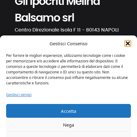
Gli Ipocriti Melina
Balsamo srl
Centro Direzionale isola F 11 - 80143 NAPOLI
C.F. e P. IVA 01191130630
Gestisci Consenso
info@ipocriti.com
Per fornire le migliori esperienze, utilizziamo tecnologie come i cookie
gli.ipocriti@pcert.it
per memorizzare e/o accedere alle informazioni del dispositivo. Il
consenso a queste tecnologie ci permetterà di elaborare dati come il
comportamento di navigazione o ID unici su questo sito. Non
⋅
⋅
⋅
acconsentire o ritirare il consenso può influire negativamente su alcune
caratteristiche e funzioni.
Gestisci servizi
Privacy e Cookies
Trasparenza
Accetta
web by essedicom
Nega