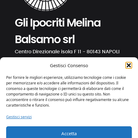
Gli Ipocriti Melina
Balsamo srl
Centro Direzionale isola F 11 - 80143 NAPOLI
C.F. e P. IVA 01191130630
Gestisci Consenso
info@ipocriti.com
Per fornire le migliori esperienze, utilizziamo tecnologie come i cookie
gli.ipocriti@pcert.it
per memorizzare e/o accedere alle informazioni del dispositivo. Il
consenso a queste tecnologie ci permetterà di elaborare dati come il
comportamento di navigazione o ID unici su questo sito. Non
⋅
⋅
⋅
acconsentire o ritirare il consenso può influire negativamente su alcune
caratteristiche e funzioni.
Gestisci servizi
Privacy e Cookies
Trasparenza
Accetta