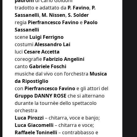
padroni
di Carlo Goldoni
tradotto e adattato da
P. Favino
,
P.
Sassanelli
,
M. Nissen
,
S. Solder
regia
Pierfrancesco Favino
e
Paolo
Sassanelli
scene
Luigi Ferrigno
costumi
Alessandro Lai
luci
Cesare Accetta
coreografie
Fabrizio Angelini
canto
Gabriele Foschi
musiche dal vivo con l’orchestra
Musica
da Ripostiglio
con
Pierfrancesco Favino
e gli attori del
Gruppo DANNY ROSE
che si alternano
durante la tournèe dello spettacolo
orchestra
Luca Pirozzi
– chitarra, voce e banjo;
Luca Giacomelli
– chitarra e voce;
Raffaele Toninelli
– contrabbasso e