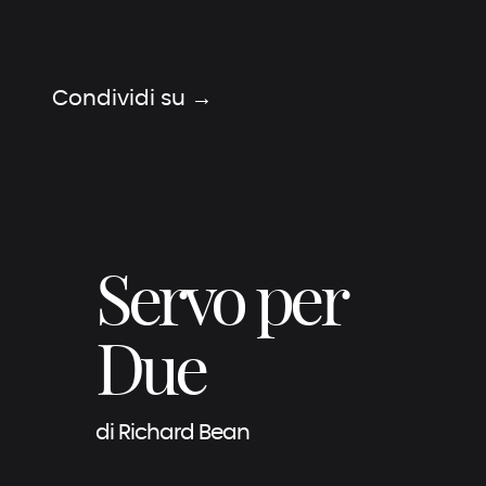
Teatro Comunale Traiano - Civitavecchia (RM)
Condividi su →
Servo per
Due
di Richard Bean