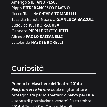
Amerigo
STEFANO PESCE
Pippo
PIERFRANCESCO FAVINO
Rocco/Rachele
CHIARA TOMARELLI
Tassista-Barista-Guardia
GIANLUCA BAZZOLI
Ludovico
PIETRO RAGUSA
Gennaro
PIERLUIGI CICCHETTI
Alfredo
PAOLO SASSANELLI
La Iolanda
HAYDEE BORELLI
Curiosità
Premio Le Maschere del Teatro 2014
a
Pierfrancesco Favino
quale miglior attore
protagonista per lo spettacolo
Servo per Due
– serata di premiazione venerdì 5 settembre
2014 al Teatro San Carlo di Napoli