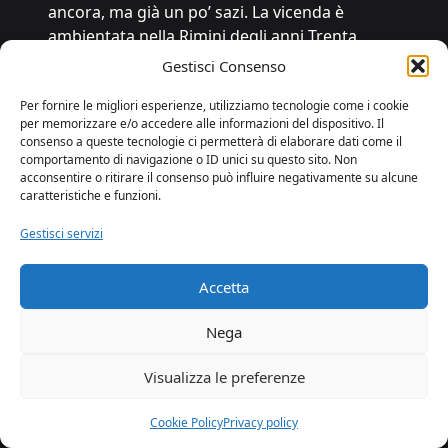
ancora, ma già un po’ sazi. La vicenda è
ambientata nella Rimini degli anni Trenta
(Bean invece aveva scelto la Brighton del
Gestisci Consenso
1963), e Arlecchino si chiama Pippo. Ha la
stessa fame e tasche vuote del suo modello
Per fornire le migliori esperienze, utilizziamo tecnologie come i cookie
per memorizzare e/o accedere alle informazioni del dispositivo. Il
originale, e quando trova due lavori li prende
consenso a queste tecnologie ci permetterà di elaborare dati come il
entrambi, salvo poi accorgersi che i due
comportamento di navigazione o ID unici su questo sito. Non
padroni si conoscono e non sono troppo
acconsentire o ritirare il consenso può influire negativamente su alcune
caratteristiche e funzioni.
raccomandabili, e quindi si deve ingegnare
con sotterfugi e bugie. E non sarà l’unico. Il
Gestisci servizi
che innesca una serie interminabile di
equivoci, tra porte che sbattono come nel
Accetta
vaudeville, e gag le più varie che neanche a
«Oggi le comiche». Il bravissimo Favino, qui
Nega
regista (con Paolo Sassanelli), autore della
versione italiana (con Sassanelli, Marit Nissen
Visualizza le preferenze
e Simonetta Solder) e protagonista nei panni
di Pippo, non si risparmia. Guida un gruppo
Cookie Policy
Privacy policy
numeroso (tra i rari teatranti non