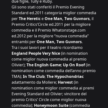
due figlie, Tully e Ruby.
Gli sono stati conferiti il Premio Evening
Standard ed.2011 categoria miglior commedia
per
The Heretic
e
One Man, Two Guvnors
, il
Premio Critics’Circle ed.2011 per la migliore
commedia e il Premio Whatonstage.com
ed.2012 per la migliore “nuova commedia”
entrambi per
One Man, Two Guvnors
.
Tra i suoi lavori per il teatro ricordiamo
England People Very Nice
(in nomination
come miglior nuova commedia al premio
Olivier);
The English Game
;
Up On Roof
(in
nomination come commedia dell’anno premio
TMA);
In The Club
;
The Hypochondriac
adattamento da Moliere;
Harvest
(in
nomination come miglior commedia ai premi
Evening Standard ed Olivier; vincitore del
premio Critics’ Circle come miglior nuova
commedia);
Honeymoon Suite
(commedia