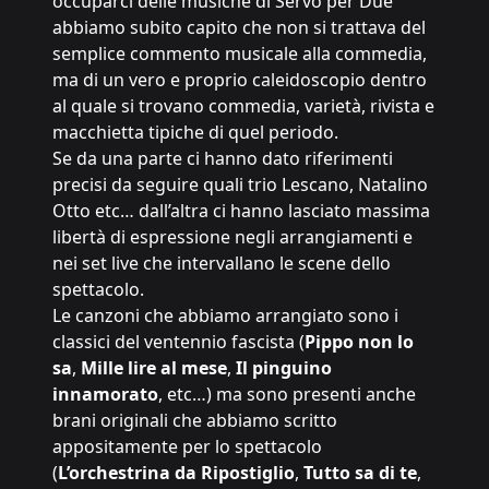
occuparci delle musiche di Servo per Due
abbiamo subito capito che non si trattava del
semplice commento musicale alla commedia,
ma di un vero e proprio caleidoscopio dentro
al quale si trovano commedia, varietà, rivista e
macchietta tipiche di quel periodo.
Se da una parte ci hanno dato riferimenti
precisi da seguire quali trio Lescano, Natalino
Otto etc… dall’altra ci hanno lasciato massima
libertà di espressione negli arrangiamenti e
nei set live che intervallano le scene dello
spettacolo.
Le canzoni che abbiamo arrangiato sono i
classici del ventennio fascista (
Pippo non lo
sa
,
Mille lire al mese
,
Il pinguino
innamorato
, etc…) ma sono presenti anche
brani originali che abbiamo scritto
appositamente per lo spettacolo
(
L’orchestrina da Ripostiglio
,
Tutto sa di te
,