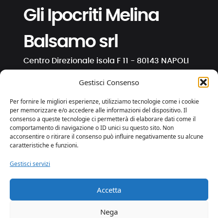
Gli Ipocriti Melina
Balsamo srl
Centro Direzionale isola F 11 - 80143 NAPOLI
C.F. e P. IVA 01191130630
Gestisci Consenso
info@ipocriti.com
Per fornire le migliori esperienze, utilizziamo tecnologie come i cookie
gli.ipocriti@pcert.it
per memorizzare e/o accedere alle informazioni del dispositivo. Il
consenso a queste tecnologie ci permetterà di elaborare dati come il
comportamento di navigazione o ID unici su questo sito. Non
⋅
⋅
⋅
acconsentire o ritirare il consenso può influire negativamente su alcune
caratteristiche e funzioni.
Gestisci servizi
Privacy e Cookies
Trasparenza
Accetta
web by essedicom
Nega