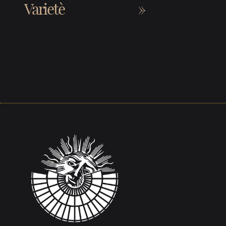
Varietè
»