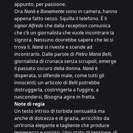
appunto, per passione.
Ora
Nanà
e
Bonamente
sono in camera, hanno
appena fatto sesso. Squilla il telefono. È il
signor Alfredo
che dalla reception comunica
che c’è un giornalista che vuole incontrare la
signora. Nessuno dovrebbe sapere che lei si
trova lì.
Nanà
si riveste e scende ad
incontrarlo. Dalle parole di
Pietro Maria Belli
,
giornalista di cronaca senza scrupoli, emerge
il passato oscuro della donna.
Nanà
è
disperata, si difende male, come tutti gli
innocenti; un articolo di
Belli
potrebbe
distruggerla, costringerla a fuggire, a
nascondersi. Bisogna agire in fretta.
Note di regia
Un testo intriso di torbida sensualità ma
anche di dolcezza e di grazia, arricchito da
un’ironia elegante e tagliente che produce
leggerezza e sorriso. Uno stato di tensione, di