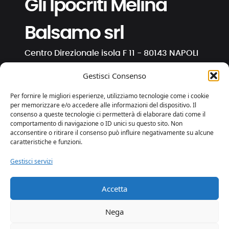
Gli Ipocriti Melina
Balsamo srl
Centro Direzionale isola F 11 - 80143 NAPOLI
C.F. e P. IVA 01191130630
Gestisci Consenso
info@ipocriti.com
Per fornire le migliori esperienze, utilizziamo tecnologie come i cookie
gli.ipocriti@pcert.it
per memorizzare e/o accedere alle informazioni del dispositivo. Il
consenso a queste tecnologie ci permetterà di elaborare dati come il
comportamento di navigazione o ID unici su questo sito. Non
⋅
⋅
⋅
acconsentire o ritirare il consenso può influire negativamente su alcune
caratteristiche e funzioni.
Gestisci servizi
Privacy e Cookies
Trasparenza
Accetta
web by essedicom
Nega