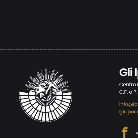
Gli
Centro 
C.F. e P
info@ip
gli.ipoc