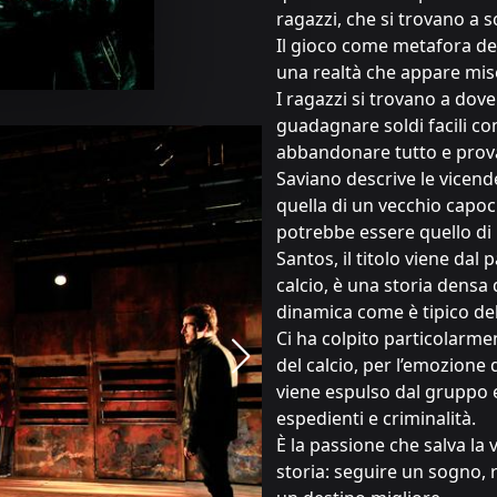
ragazzi, che si trovano a sc
Il gioco come metafora dell
una realtà che appare mis
I ragazzi si trovano a dove
guadagnare soldi facili co
abbandonare tutto e provar
Saviano descrive le vicend
quella di un vecchio capo
potrebbe essere quello di 
Santos, il titolo viene dal
calcio, è una storia densa
dinamica come è tipico del
Ci ha colpito particolarmen
del calcio, per l’emozione
viene espulso dal gruppo e
espedienti e criminalità.
È la passione che salva la 
storia: seguire un sogno, r