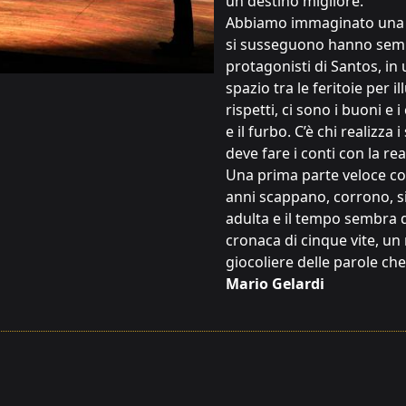
un destino migliore.
Abbiamo immaginato una fa
si susseguono hanno semp
protagonisti di Santos, in 
spazio tra le feritoie per i
rispetti, ci sono i buoni e i 
e il furbo. C’è chi realizza
deve fare i conti con la rea
Una prima parte veloce com
anni scappano, corrono, si
adulta e il tempo sembra 
cronaca di cinque vite, un
giocoliere delle parole ch
Mario Gelardi