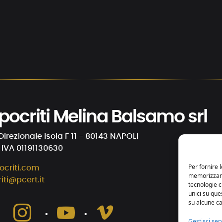
 Ipocriti Melina Balsamo srl
Direzionale isola F 11 - 80143 NAPOLI
. IVA 01191130630
Per fornire 
ocriti.com
memorizzare 
riti@pcert.it
tecnologie 
unici su que
su alcune ca
⋅
⋅
⋅
Gestisci serv