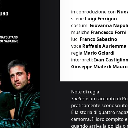
in coproduzione con
Nuovo
scene
Luigi Ferrigno
costumi
Giovanna Napol
musiche
Francesco Forni
luci
Franco Sabatino
voce
Raffaele Auriemma
regia
Mario Gelardi
interpreti:
Ivan Castiglio
Giuseppe Miale di Mauro
Note di regia
Santos
è un racconto di Ro
praticamente sconosciuto
È la storia di quattro rag
camorra. Il loro compito è 
quando arriva la polizia o