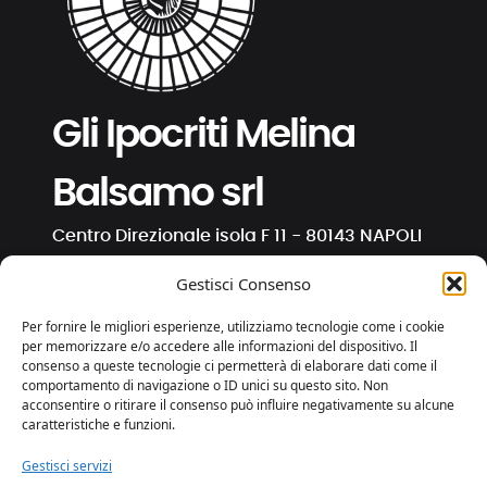
Gli Ipocriti Melina
Balsamo srl
Centro Direzionale isola F 11 - 80143 NAPOLI
C.F. e P. IVA 01191130630
Gestisci Consenso
info@ipocriti.com
Per fornire le migliori esperienze, utilizziamo tecnologie come i cookie
gli.ipocriti@pcert.it
per memorizzare e/o accedere alle informazioni del dispositivo. Il
consenso a queste tecnologie ci permetterà di elaborare dati come il
comportamento di navigazione o ID unici su questo sito. Non
⋅
⋅
⋅
acconsentire o ritirare il consenso può influire negativamente su alcune
caratteristiche e funzioni.
Gestisci servizi
Privacy e Cookies