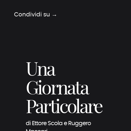
Teatro Metropolitano Astra - San Donà di Piave
Teatro Comunale Tommaso Traetta - Bitonto (BA)
Condividi su →
Una
Giornata
Particolare
di Ettore Scola e Ruggero