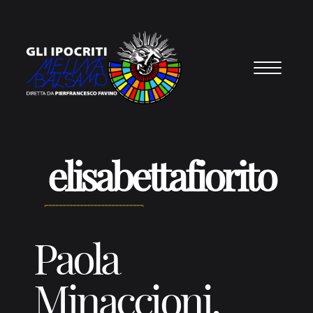
Vai al contenuto
elisabettafiorito
Paola
Minaccioni,