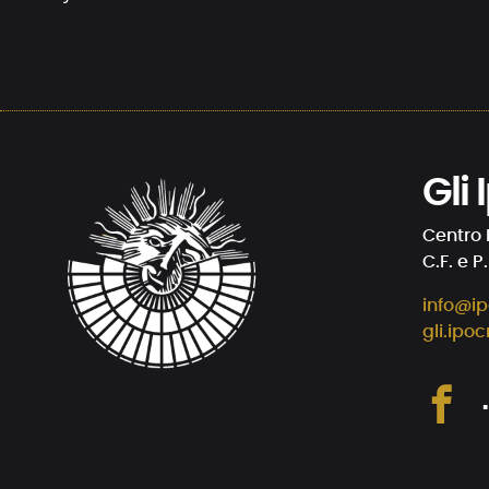
Gli
Centro 
C.F. e P
info@ip
gli.ipoc