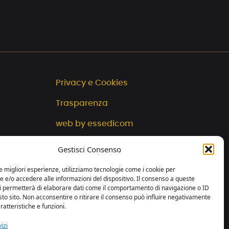
Privacy e Cookies
Trasparenza
web by essedicom
Gestisci Consenso
le migliori esperienze, utilizziamo tecnologie come i cookie per
e/o accedere alle informazioni del dispositivo. Il consenso a queste
ci permetterà di elaborare dati come il comportamento di navigazione o ID
sto sito. Non acconsentire o ritirare il consenso può influire negativamente
ratteristiche e funzioni.
izi