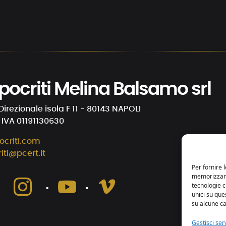
 Ipocriti Melina Balsamo srl
Direzionale isola F 11 - 80143 NAPOLI
. IVA 01191130630
ocriti.com
riti@pcert.it
Per fornire 
memorizzare 
⋅
⋅
⋅
tecnologie 
unici su que
su alcune ca
Gestisci serv