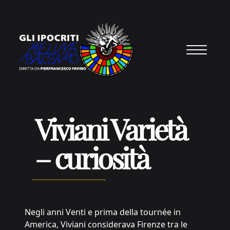
Vai al contenuto
Viviani Varietà
– curiosità
Negli anni Venti e prima della tournée in
America, Viviani considerava Firenze tra le