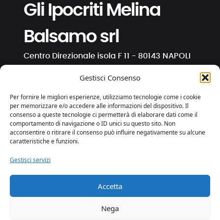
Gli Ipocriti Melina
Balsamo srl
Centro Direzionale isola F 11 - 80143 NAPOLI
C.F. e P. IVA 01191130630
Gestisci Consenso
info@ipocriti.com
Per fornire le migliori esperienze, utilizziamo tecnologie come i cookie
gli.ipocriti@pcert.it
per memorizzare e/o accedere alle informazioni del dispositivo. Il
consenso a queste tecnologie ci permetterà di elaborare dati come il
comportamento di navigazione o ID unici su questo sito. Non
⋅
⋅
⋅
acconsentire o ritirare il consenso può influire negativamente su alcune
caratteristiche e funzioni.
Gestisci servizi
Privacy e Cookies
Trasparenza
Accetta
web by essedicom
Nega