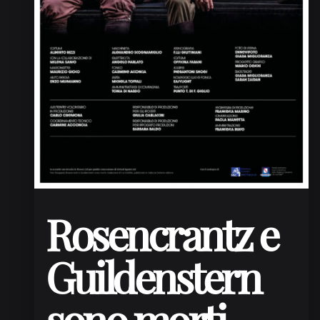
Rosencrantz e
Guildenstern