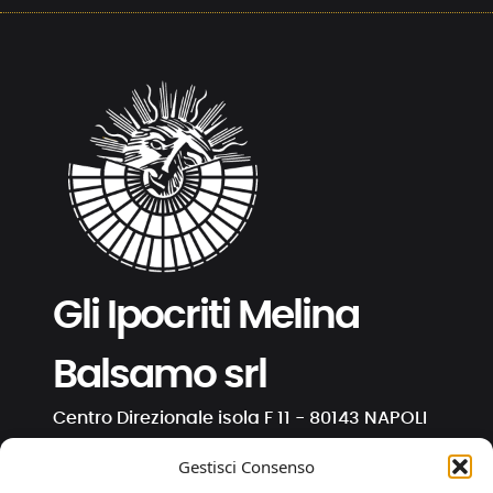
Gli Ipocriti Melina
Balsamo srl
Centro Direzionale isola F 11 - 80143 NAPOLI
C.F. e P. IVA 01191130630
Gestisci Consenso
info@ipocriti.com