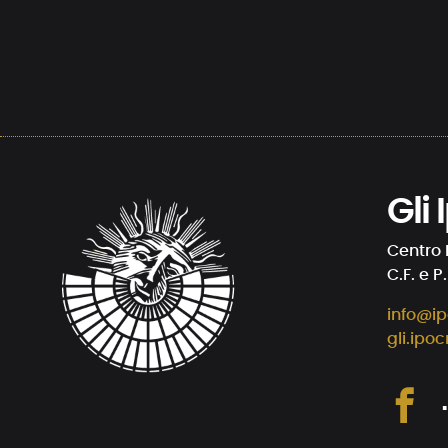
Gli
Centro 
C.F. e P
info@ip
gli.ipoc