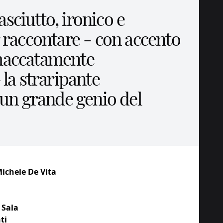
ciutto, ironico e
 raccontare - con accento
maccatamente
 la straripante
 un grande genio del
ichele De Vita
 Sala
ti