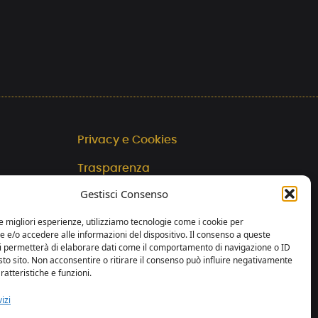
Privacy e Cookies
Trasparenza
Gestisci Consenso
web by essedicom
le migliori esperienze, utilizziamo tecnologie come i cookie per
e/o accedere alle informazioni del dispositivo. Il consenso a queste
ci permetterà di elaborare dati come il comportamento di navigazione o ID
sto sito. Non acconsentire o ritirare il consenso può influire negativamente
ratteristiche e funzioni.
izi