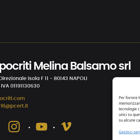
 Ipocriti Melina Balsamo srl
Direzionale isola F 11 - 80143 NAPOLI
. IVA 01191130630
Per fornire 
ocriti.com
memorizzare 
riti@pcert.it
tecnologie 
unici su que
su alcune ca
⋅
⋅
⋅
Gestisci serv