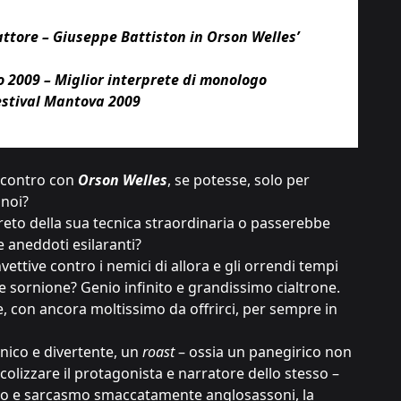
ttore – Giuseppe Battiston in Orson Welles’
o 2009 – Miglior interprete di monologo
estival Mantova 2009
ncontro con
Orson Welles
, se potesse, solo per
 noi?
reto della sua tecnica straordinaria o passerebbe
e aneddoti esilaranti?
vettive contro i nemici di allora e gli orrendi tempi
 sornione? Genio infinito e grandissimo cialtrone.
, con ancora moltissimo da offrirci, per sempre in
nico e divertente, un
roast
– ossia un panegirico non
dicolizzare il protagonista e narratore dello stesso –
to e sarcasmo smaccatamente anglosassoni, la