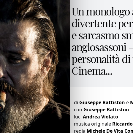
Un monologo as
divertente per
e sarcasmo s
anglosassoni -
personalità di
Cinema...
di
Giuseppe Battiston
e
M
con
Giuseppe Battiston
luci
Andrea Violato
musica originale
Riccardo
regia
Michele De Vita Con