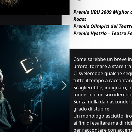
Premio UBU 2009 Miglior a
Roast
Premio Olimpici del Teatr
Premio Hystrio – Teatro F
Come sarebbe un breve i
un’ora, tornare a stare tra
Ci svelerebbe qualche seg
tutto il tempo a raccontar
Scaglierebbe, indignato, in
moderni o ne sorriderebbe
Senza nulla da nascondere
grado di stupire.
Un monologo asciutto, iro
ai fini di esaltare ma di ri
per raccontare con accen