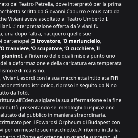
urato dal Teatro Petrella, dove interpretò per la prima
acchietta scritta da Giovanni Capurro e musicata da
e Viviani aveva ascoltato al Teatro Umberto I,
lani. L’interpretazione offerta da Viviani fu
a, una dopo l’altra, nacquero quelle sue
pi partenopei (
Il trovatore
,
‘O mariunciello
,
‘O tranviere
,
‘O scupatore
,
‘O cucchiere
,
Il
e pianino
), all’interno delle quali mise a punto uno
te della deformazione e della caricatura era temperata
lismo e di realismo.
, Viviani, esordì con la sua macchietta intitolata
Fifì
marionettismo istrionico, ripreso in seguito da Nino
utto da Totò.
crittura all’Eden a siglare la sua affermazione e la fine
n debuttò presentando sei melologhi di ispirazione
 salutato dal pubblico in maniera straordinaria.
scritturato per il Fowarosi Orpheum di Budapest con
 per un mese le sue macchiette. Al ritorno in Italia,
 Umberto di Roma ed ottenne un grande successo, al