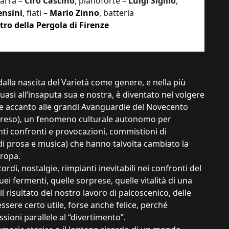
tarra –
Ciro Cascino
, pianoforte –
Luigi Sigillo
,
ensini
, fiati –
Mario Zinno
, batteria
tro della Pergola di Firenze
dalla nascita del Varietà come genere, e nella più
uasi all’insaputa sua e nostra, è diventato nel volgere
e accanto alle grandi Avanguardie del Novecento
reso), un fenomeno culturale autonomo per
anti confronti e provocazioni, commistioni di
i prosa e musica) che hanno talvolta cambiato la
uropa.
rdi, nostalgie, rimpianti inevitabili nei confronti del
uei fermenti, quelle sorprese, quelle vitalità di una
l risultato del nostro lavoro di palcoscenico, delle
ssere certo utile, forse anche felice, perché
sioni parallele al “divertimento”.