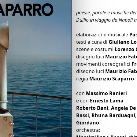
poesie, parole e musiche del
Duilio in viaggio da Napoli 
elaborazione musicale
Pas
testi a cura di
Giuliano Lo
scene e costumi
Lorenzo 
disegno luci
Maurizio Fab
movimenti coreografici
Fr
disegno luci
Maurizio Fab
regia
Maurizio Scaparro
con
Massimo Ranieri
e con
Ernesto Lama
Roberto Bani, Angela De
Bassi
,
Rhuna Barduagni
Giordano
orchestra: