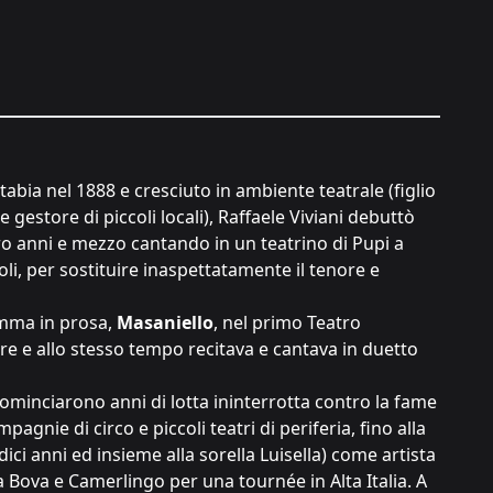
abia nel 1888 e cresciuto in ambiente teatrale (figlio
 e gestore di piccoli locali), Raffaele Viviani debuttò
tro anni e mezzo cantando in un teatrino di Pupi a
i, per sostituire inaspettatamente il tenore e
amma in prosa,
Masaniello
, nel primo Teatro
re e allo stesso tempo recitava e cantava in duetto
cominciarono anni di lotta ininterrotta contro la fame
mpagnie di circo e piccoli teatri di periferia, fino alla
rdici anni ed insieme alla sorella Luisella) come artista
 Bova e Camerlingo per una tournée in Alta Italia. A