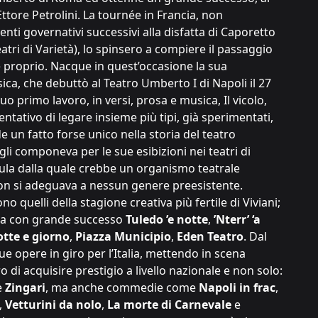
tore Petrolini. La tournée in Francia, non
enti governativi successivi alla disfatta di Caporetto
eatri di Varietà), lo spinsero a compiere il passaggio
 e proprio. Nacque in quest’occasione la sua
a, che debuttò al Teatro Umberto I di Napoli il 27
uo primo lavoro, in versi, prosa e musica, Il vicolo,
ntativo di legare insieme più tipi, già sperimentati,
e un fatto forse unico nella storia del teatro
li componeva per le sue esibizioni nei teatri di
lula dalla quale crebbe un organismo teatrale
n si adeguava a nessun genere preesistente.
no quelli della stagione creativa più fertile di Viviani;
enta con grande successo
Tuledo ’e notte
,
’Nterr’ ‘a
otte e giorno
,
Piazza Municipio
,
Eden Teatro
. Dal
ue opere in giro per l’Italia, mettendo in scena
o di acquisire prestigio a livello nazionale e non solo:
e
Zingari
, ma anche commedie come
Napoli in frac
,
,
Vetturini da nolo
,
La morte di Carnevale
e