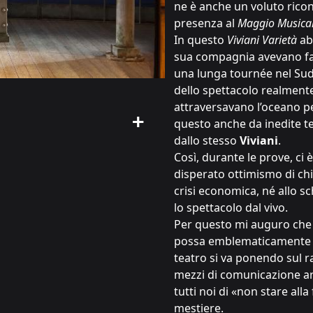
ne è anche un voluto rico
presenza al
Maggio Musical
In questo
Viviani Varietà
ab
sua compagnia avevano fa
una lunga tournée nel Su
dello spettacolo realmente
attraversavano l’oceano pe
questo anche da inedite te
dallo stesso
Viviani
.
Così, durante le prove, ci 
disperato ottimismo di c
crisi economica, né allo s
lo spettacolo dal vivo.
Per questo mi auguro che 
possa emblematicamente ria
teatro si va ponendo sul r
mezzi di comunicazione art
tutti noi di «non stare alla
mestiere.