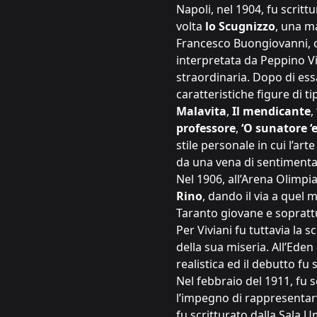
Napoli, nel 1904, fu scritt
volta
lo Scugnizzo
, una m
Francesco Buongiovanni, ch
interpretata da Peppino Vil
straordinaria. Dopo di ess
caratteristiche figure di ti
Malavita
,
Il mendicante
,
professore
,
‘O sunatore ‘
stile personale in cui l’ar
da una vena di sentimenta
Nel 1906, all’Arena Olimpia
Rino
, dando il via a quel 
Taranto giovane e sopratt
Per Viviani fu tuttavia la s
della sua miseria. All’Ede
realistica ed il debutto fu
Nel febbraio del 1911, fu 
l’impegno di rappresentarvi
fu scritturato dalla Sala