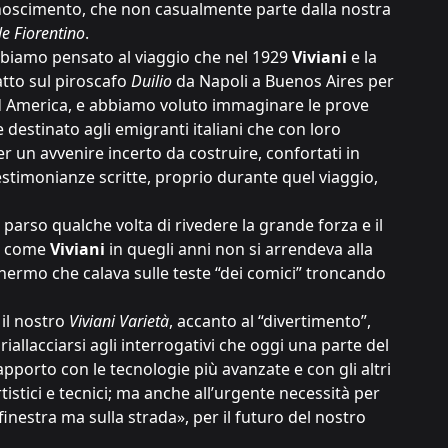
noscimento, che non casualmente parte dalla nostra
e Fiorentino
.
biamo pensato al viaggio che nel 1929
Viviani
e la
tto sul piroscafo
Duilio
da Napoli a Buenos Aires per
d America, e abbiamo voluto immaginare le prove
 destinato agli emigranti italiani che con loro
r un avvenire incerto da costruire, confortati in
stimonianze scritte, proprio durante quel viaggio,
è parso qualche volta di rivedere la grande forza e il
hi come
Viviani
in quegli anni non si arrendeva alla
chermo che calava sulle teste “dei comici” troncando
il nostro
Viviani Varietà
, accanto al “divertimento”,
llacciarsi agli interrogativi che oggi una parte del
apporto con le tecnologie più avanzate e con gli altri
istici e tecnici; ma anche all’urgente necessità per
 finestra ma sulla strada», per il futuro del nostro