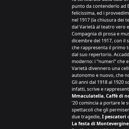
punto da contenderlo ad Et
felicissima, ed i provvedim
nel 1917 (la chiusura dei t
dal Varietà al teatro vero
Compagnia di prosa e music
dicembre del 1917, con il s
che rappresenta il primo te
dal suo repertorio. Accadd
moderno: i “numeri” che eg
Varietà divennero una cel
autonomo e nuovo, che no
Gli anni dal 1918 al 1920 so
infatti, scrive e rappres
Mmaculatella
,
Caffè di n
‘20 comincia a portare le s
spettacoli che gli permiser
due tragedie,
I pescatori
La festa di Montevergine