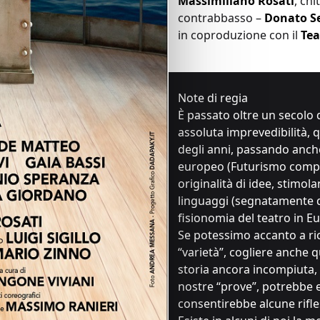
Massimiliano Rosati
, chi
contrabbasso –
Donato S
in coproduzione con il
Tea
Note di regia
È passato oltre un secolo 
assoluta imprevedibilità, q
degli anni, passando anch
europeo (Futurismo comp
originalità di idee, stimol
linguaggi (segnatamente d
fisionomia del teatro in E
Se potessimo accanto a rico
“varietà”, cogliere anche q
storia ancora incompiuta, i
nostre “prove”, potrebbe e
consentirebbe alcune rifles