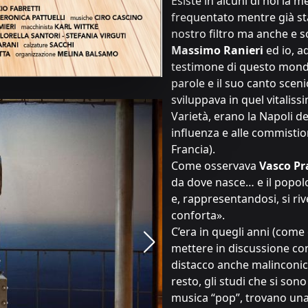
Esiste in alcuni di noi la
frequentato mentre già st
nostro filtro ma anche e s
Massimo Ranieri
ed io, a
testimone di questo mond
parole e il suo canto sceni
sviluppava in quel vitaliss
Varietà, erano la Napoli de
influenza e alle commistio
Francia).
Come osservava
Vasco Pr
da dove nasce… e il popol
e, rappresentandosi, si rive
conforta».
C’era in quegli anni (come
mettere in discussione con 
distacco anche malinconico,
resto, gli studi che si sono
musica “pop”, trovano una 