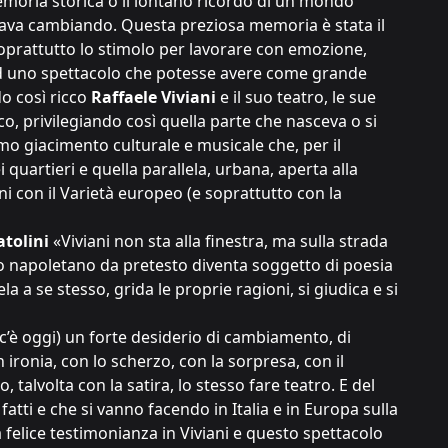
 memoria storica o il lontano ricordo di un mondo
ava cambiando. Questa preziosa memoria è stata il
oprattutto lo stimolo per lavorare con emozione,
d uno spettacolo che potesse avere come grande
o così ricco
Raffaele Viviani
e il suo teatro, le sue
co, privilegiando così quella parte che nasceva o si
imo giacimento culturale e musicale che, per il
i quartieri e quella parallela, urbana, aperta alla
ni con il Varietà europeo (e soprattutto con la
atolini
«Viviani non sta alla finestra, ma sulla strada
o napoletano da pretesto diventa soggetto di poesia
la a se stesso, grida le proprie ragioni, si giudica e si
 c’è oggi) un forte desiderio di cambiamento, di
ironia, con lo scherzo, con la sorpresa, con il
 talvolta con la satira, lo stesso fare teatro. E del
 fatti e che si vanno facendo in Italia e in Europa sulla
felice testimonianza in Viviani e questo spettacolo