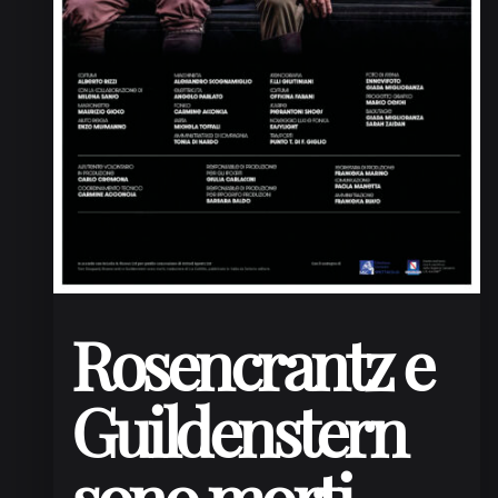
Rosencrantz e
Guildenstern