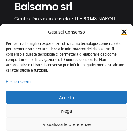
Balsamo srl
Centro Direzionale isola F 11 - 80143 NAPOLI
C.F. e P. IVA 01191130630
Gestisci Consenso
info@ipocriti.com
Per fornire le migliori esperienze, utilizziamo tecnologie come i cookie
gli.ipocriti@pcert.it
per memorizzare e/o accedere alle informazioni del dispositivo. Il
consenso a queste tecnologie ci permetterà di elaborare dati come il
comportamento di navigazione o ID unici su questo sito. Non
⋅
⋅
⋅
acconsentire o ritirare il consenso può influire negativamente su alcune
caratteristiche e funzioni.
Gestisci servizi
Privacy e Cookies
Trasparenza
Accetta
web by essedicom
Nega
Visualizza le preferenze