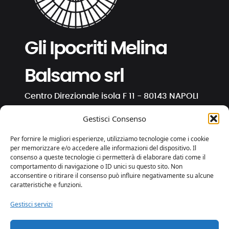
Gli Ipocriti Melina
Balsamo srl
Centro Direzionale isola F 11 - 80143 NAPOLI
C.F. e P. IVA 01191130630
Gestisci Consenso
info@ipocriti.com
Per fornire le migliori esperienze, utilizziamo tecnologie come i cookie
gli.ipocriti@pcert.it
per memorizzare e/o accedere alle informazioni del dispositivo. Il
consenso a queste tecnologie ci permetterà di elaborare dati come il
comportamento di navigazione o ID unici su questo sito. Non
⋅
⋅
⋅
acconsentire o ritirare il consenso può influire negativamente su alcune
caratteristiche e funzioni.
Gestisci servizi
Privacy e Cookies
Trasparenza