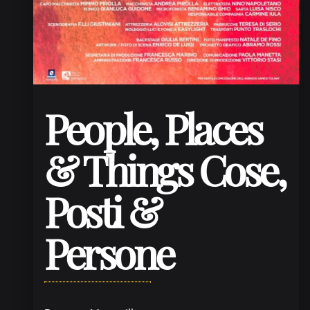
People, Places
& Things Cose,
Posti &
Persone