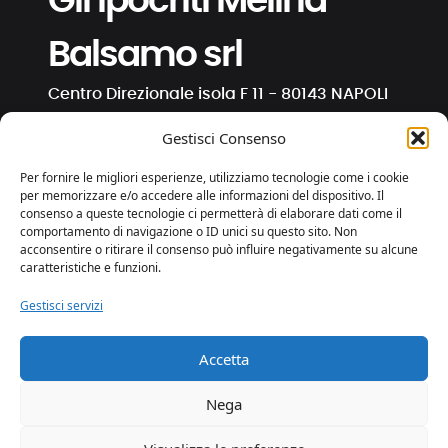
Gli Ipocriti Melina
Balsamo srl
Centro Direzionale isola F 11 - 80143 NAPOLI
C.F. e P. IVA 01191130630
Gestisci Consenso
info@ipocriti.com
Per fornire le migliori esperienze, utilizziamo tecnologie come i cookie
gli.ipocriti@pcert.it
per memorizzare e/o accedere alle informazioni del dispositivo. Il
consenso a queste tecnologie ci permetterà di elaborare dati come il
comportamento di navigazione o ID unici su questo sito. Non
⋅
⋅
⋅
acconsentire o ritirare il consenso può influire negativamente su alcune
caratteristiche e funzioni.
Gestisci servizi
Privacy e Cookies
Trasparenza
Accetta
web by essedicom
Nega